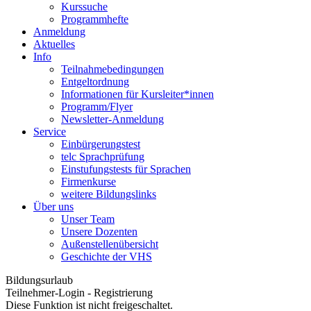
Kurssuche
Programmhefte
Anmeldung
Aktuelles
Info
Teilnahmebedingungen
Entgeltordnung
Informationen für Kursleiter*innen
Programm/Flyer
Newsletter-Anmeldung
Service
Einbürgerungstest
telc Sprachprüfung
Einstufungstests für Sprachen
Firmenkurse
weitere Bildungslinks
Über uns
Unser Team
Unsere Dozenten
Außenstellenübersicht
Geschichte der VHS
Bildungsurlaub
Teilnehmer-Login - Registrierung
Diese Funktion ist nicht freigeschaltet.