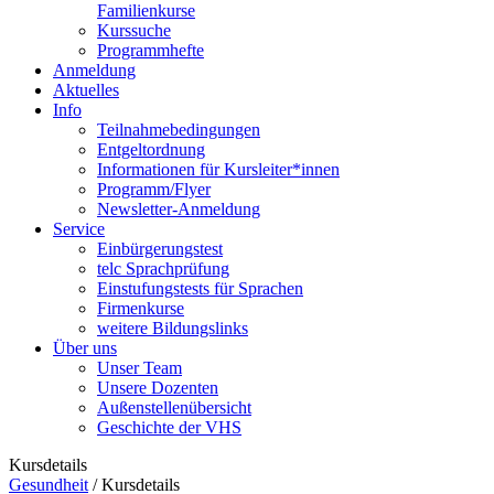
Familienkurse
Kurssuche
Programmhefte
Anmeldung
Aktuelles
Info
Teilnahmebedingungen
Entgeltordnung
Informationen für Kursleiter*innen
Programm/Flyer
Newsletter-Anmeldung
Service
Einbürgerungstest
telc Sprachprüfung
Einstufungstests für Sprachen
Firmenkurse
weitere Bildungslinks
Über uns
Unser Team
Unsere Dozenten
Außenstellenübersicht
Geschichte der VHS
Kursdetails
Gesundheit
/
Kursdetails