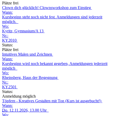
Plätze frei
Clown dich glücklich! Clownsworkshop zum Einstieg
Wann:
Kursbeginn steht noch nicht fest. Anmeldungen sind jederzeit
möglich.
Wo:
Kyritz, Gymnasium/A 13
Nr.:
KY2010
Status:
Plätze frei
Intuitives Malen und Zeichnen
Wann:
Kursbeginn wird noch bekannt gegeben, Anmeldungen jederzeit
möglich
Wo:
Rheinsberg, Haus der Begegnung
Nr.:
KY2501
Status:
Anmeldung möglich
Töpfern - Kreatives Gestalten mit Ton (Kurs ist ausgebucht!)
Wann:
Do.
12.11.2026, 13.00 Uhr
Wo: