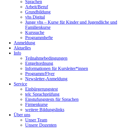
Sprachen
Arbeit/Beruf
Grundbildung
vhs Digital
Junge vhs – Kurse für Kinder und Jugendliche und
Familienkurse
Kurssuche
Programmhefte
Anmeldung
Aktuelles
Info
Teilnahmebedingungen
Entgeltordnung
Informationen für Kursleiter*innen
Programm/Flyer
Newsletter-Anmeldung
Service
Einbürgerungstest
telc Sprachprüfung
Einstufungstests für Sprachen
Firmenkurse
weitere Bildungslinks
Über uns
Unser Team
Unsere Dozenten