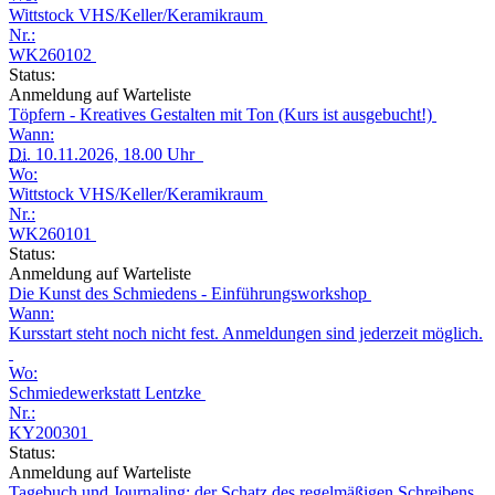
Wittstock VHS/Keller/Keramikraum
Nr.:
WK260102
Status:
Anmeldung auf Warteliste
Töpfern - Kreatives Gestalten mit Ton (Kurs ist ausgebucht!)
Wann:
Di.
10.11.2026, 18.00 Uhr
Wo:
Wittstock VHS/Keller/Keramikraum
Nr.:
WK260101
Status:
Anmeldung auf Warteliste
Die Kunst des Schmiedens - Einführungsworkshop
Wann:
Kursstart steht noch nicht fest. Anmeldungen sind jederzeit möglich.
Wo:
Schmiedewerkstatt Lentzke
Nr.:
KY200301
Status:
Anmeldung auf Warteliste
Tagebuch und Journaling: der Schatz des regelmäßigen Schreibens