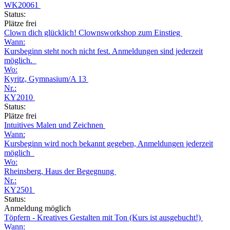
WK20061
Status:
Plätze frei
Clown dich glücklich! Clownsworkshop zum Einstieg
Wann:
Kursbeginn steht noch nicht fest. Anmeldungen sind jederzeit
möglich.
Wo:
Kyritz, Gymnasium/A 13
Nr.:
KY2010
Status:
Plätze frei
Intuitives Malen und Zeichnen
Wann:
Kursbeginn wird noch bekannt gegeben, Anmeldungen jederzeit
möglich
Wo:
Rheinsberg, Haus der Begegnung
Nr.:
KY2501
Status:
Anmeldung möglich
Töpfern - Kreatives Gestalten mit Ton (Kurs ist ausgebucht!)
Wann: