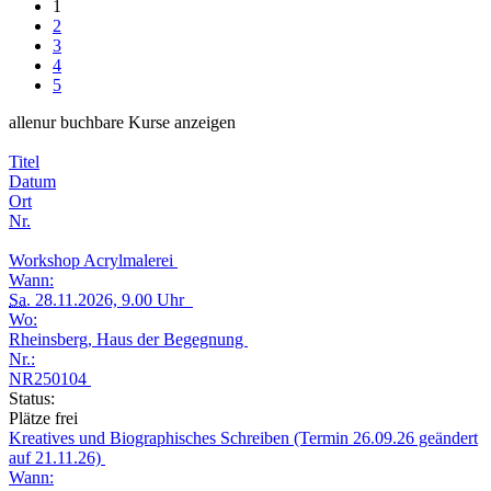
1
2
3
4
5
alle
nur buchbare
Kurse anzeigen
Titel
Datum
Ort
Nr.
Workshop Acrylmalerei
Wann:
Sa.
28.11.2026, 9.00 Uhr
Wo:
Rheinsberg, Haus der Begegnung
Nr.:
NR250104
Status:
Plätze frei
Kreatives und Biographisches Schreiben (Termin 26.09.26 geändert
auf 21.11.26)
Wann: