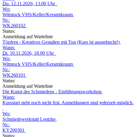
Do.
12.11.2026, 13.00 Uhr
Wo:
Wittstock VHS/Keller/Keramikraum
Nr.:
WK260102
Status:
Anmeldung auf Warteliste
Töpfern - Kreatives Gestalten mit Ton (Kurs ist ausgebucht!)
Wann:
Di.
10.11.2026, 18.00 Uhr
Wo:
Wittstock VHS/Keller/Keramikraum
Nr.:
WK260101
Status:
Anmeldung auf Warteliste
Die Kunst des Schmiedens - Einführungsworkshop
Wann:
Kursstart steht noch nicht fest. Anmeldungen sind jederzeit möglich.
Wo:
Schmiedewerkstatt Lentzke
Nr.:
KY200301
Status: