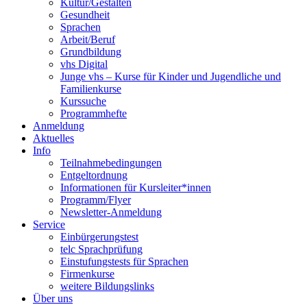
Kultur/Gestalten
Gesundheit
Sprachen
Arbeit/Beruf
Grundbildung
vhs Digital
Junge vhs – Kurse für Kinder und Jugendliche und
Familienkurse
Kurssuche
Programmhefte
Anmeldung
Aktuelles
Info
Teilnahmebedingungen
Entgeltordnung
Informationen für Kursleiter*innen
Programm/Flyer
Newsletter-Anmeldung
Service
Einbürgerungstest
telc Sprachprüfung
Einstufungstests für Sprachen
Firmenkurse
weitere Bildungslinks
Über uns