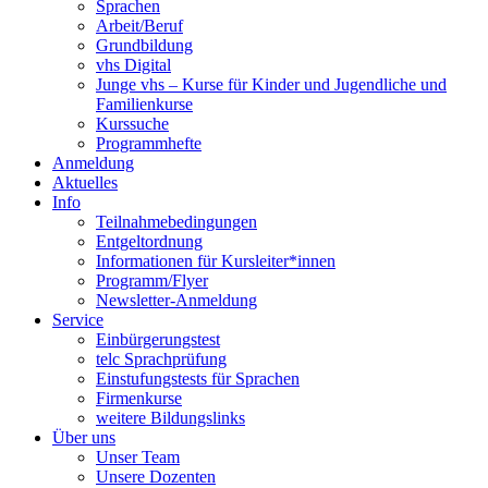
Sprachen
Arbeit/Beruf
Grundbildung
vhs Digital
Junge vhs – Kurse für Kinder und Jugendliche und
Familienkurse
Kurssuche
Programmhefte
Anmeldung
Aktuelles
Info
Teilnahmebedingungen
Entgeltordnung
Informationen für Kursleiter*innen
Programm/Flyer
Newsletter-Anmeldung
Service
Einbürgerungstest
telc Sprachprüfung
Einstufungstests für Sprachen
Firmenkurse
weitere Bildungslinks
Über uns
Unser Team
Unsere Dozenten