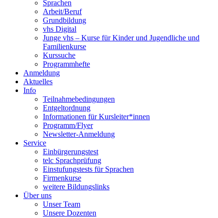
Sprachen
Arbeit/Beruf
Grundbildung
vhs Digital
Junge vhs – Kurse für Kinder und Jugendliche und
Familienkurse
Kurssuche
Programmhefte
Anmeldung
Aktuelles
Info
Teilnahmebedingungen
Entgeltordnung
Informationen für Kursleiter*innen
Programm/Flyer
Newsletter-Anmeldung
Service
Einbürgerungstest
telc Sprachprüfung
Einstufungstests für Sprachen
Firmenkurse
weitere Bildungslinks
Über uns
Unser Team
Unsere Dozenten