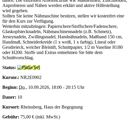
nähen. Die einzelnen Arbeitsschritte wie Maßnehmen, Zuschneiden,
Anprobieren und Nähen werden erklärt und aktive Hilfestellung
wird gegeben.
Sollten Sie keine Nähmaschine besitzen, stellen wir kostenfrei eine
für den Kurs zur Verfügung.
Weiterhin mitzubringen: Papierschere/Stoffschere/Fadenschere,
Glaskopfstecknadeln, Nähmaschinennadeln (z.B. Schmetz),
Jerseynadeln, Zwillingsnadel, Handnähnadeln, Maßband 150 cm,
Handmaß, Schneiderkreide (1 x weiß, 1 x farbig), Lineal oder
Geodreieck, weicher Bleistift, Schnittpapier, 1/2 m Vaseline H180
oder H200. Stoffe und Extras entnehmen Sie bitte dem
Schnittvorschlag.
Status:
Kursnr.:
NR2E0902
Beginn:
Do.
, 10.09.2026, 18:00 - 20:15 Uhr
Dauer:
10
Kursort:
Rheinsberg, Haus der Begegnung
Gebühr:
75,00 € (inkl. MwSt.)