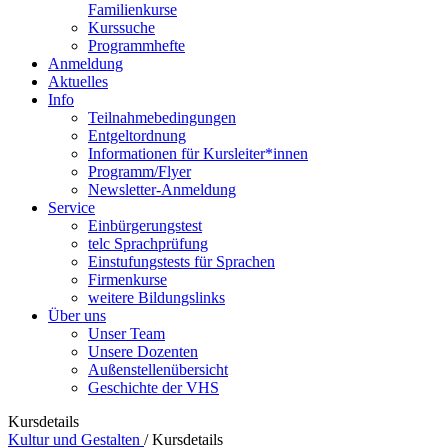
Familienkurse
Kurssuche
Programmhefte
Anmeldung
Aktuelles
Info
Teilnahmebedingungen
Entgeltordnung
Informationen für Kursleiter*innen
Programm/Flyer
Newsletter-Anmeldung
Service
Einbürgerungstest
telc Sprachprüfung
Einstufungstests für Sprachen
Firmenkurse
weitere Bildungslinks
Über uns
Unser Team
Unsere Dozenten
Außenstellenübersicht
Geschichte der VHS
Kursdetails
Kultur und Gestalten
/
Kursdetails