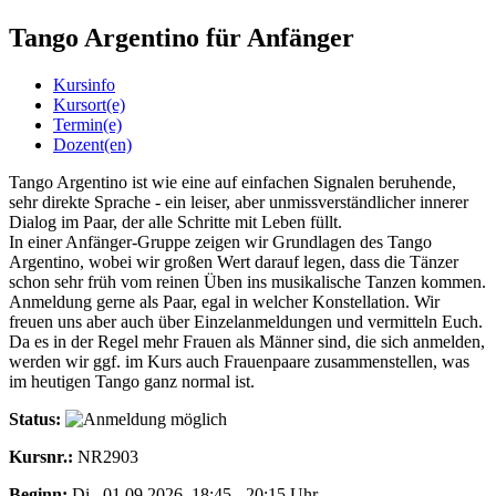
Tango Argentino für Anfänger
Kursinfo
Kursort(e)
Termin(e)
Dozent(en)
Tango Argentino ist wie eine auf einfachen Signalen beruhende,
sehr direkte Sprache - ein leiser, aber unmissverständlicher innerer
Dialog im Paar, der alle Schritte mit Leben füllt.
In einer Anfänger-Gruppe zeigen wir Grundlagen des Tango
Argentino, wobei wir großen Wert darauf legen, dass die Tänzer
schon sehr früh vom reinen Üben ins musikalische Tanzen kommen.
Anmeldung gerne als Paar, egal in welcher Konstellation. Wir
freuen uns aber auch über Einzelanmeldungen und vermitteln Euch.
Da es in der Regel mehr Frauen als Männer sind, die sich anmelden,
werden wir ggf. im Kurs auch Frauenpaare zusammenstellen, was
im heutigen Tango ganz normal ist.
Status:
Kursnr.:
NR2903
Beginn:
Di.
, 01.09.2026, 18:45 - 20:15 Uhr