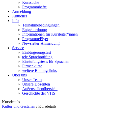
Kurssuche
Programmhefte
Anmeldung
Aktuelles
Info
Teilnahmebedingungen
Entgeltordnung
Informationen für Kursleiter*innen
Programm/Flyer
Newsletter-Anmeldung
Service
Einbürgerungstest
telc Sprachprüfung
Einstufungstests für Sprachen
Firmenkurse
weitere Bildungslinks
Über uns
Unser Team
Unsere Dozenten
Außenstellenübersicht
Geschichte der VHS
Kursdetails
Kultur und Gestalten
/
Kursdetails