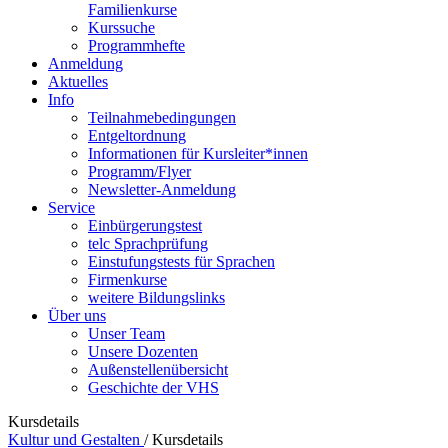
Familienkurse
Kurssuche
Programmhefte
Anmeldung
Aktuelles
Info
Teilnahmebedingungen
Entgeltordnung
Informationen für Kursleiter*innen
Programm/Flyer
Newsletter-Anmeldung
Service
Einbürgerungstest
telc Sprachprüfung
Einstufungstests für Sprachen
Firmenkurse
weitere Bildungslinks
Über uns
Unser Team
Unsere Dozenten
Außenstellenübersicht
Geschichte der VHS
Kursdetails
Kultur und Gestalten
/
Kursdetails