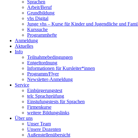
Sprachen
Arbeit/Beruf
Grundbildung
vhs Digital
Junge vhs – Kurse für Kinder und Jugendliche und Fami
Kurssuche
Programmhefte
Anmeldung
Aktuelles
Info
Teilnahmebedingungen
Entgeltordnung
Informationen für Kursleiter*innen
Programm/Flyer
Newsletter-Anmeldung
Service
Einbürgerungstest
telc Sprachprüfung
Einstufungstests für Sprachen
Firmenkurse
weitere Bildungslinks
Über uns
Unser Team
Unsere Dozenten
Außenstellenübersicht