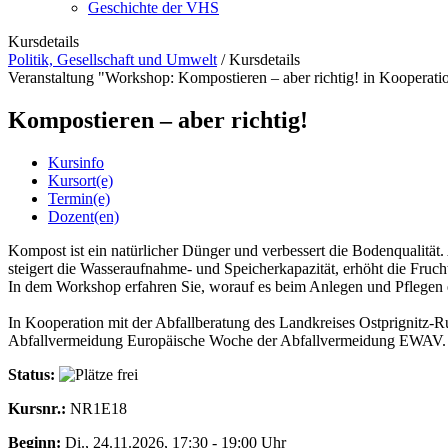
Geschichte der VHS
Kursdetails
Politik, Gesellschaft und Umwelt
/
Kursdetails
Veranstaltung "Workshop: Kompostieren – aber richtig! in Kooperati
Kompostieren – aber richtig!
Kursinfo
Kursort(e)
Termin(e)
Dozent(en)
Kompost ist ein natürlicher Dünger und verbessert die Bodenqualität. 
steigert die Wasseraufnahme- und Speicherkapazität, erhöht die Fruch
In dem Workshop erfahren Sie, worauf es beim Anlegen und Pflegen
In Kooperation mit der Abfallberatung des Landkreises Ostprignitz-
Abfallvermeidung Europäische Woche der Abfallvermeidung EWAV.
Status:
Kursnr.:
NR1E18
Beginn:
Di.
, 24.11.2026, 17:30 - 19:00 Uhr