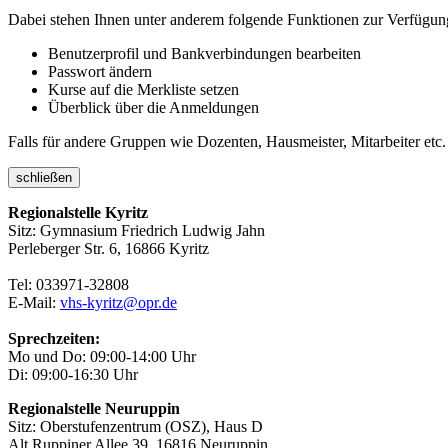
Dabei stehen Ihnen unter anderem folgende Funktionen zur Verfügun
Benutzerprofil und Bankverbindungen bearbeiten
Passwort ändern
Kurse auf die Merkliste setzen
Überblick über die Anmeldungen
Falls für andere Gruppen wie Dozenten, Hausmeister, Mitarbeiter etc.
schließen
Regionalstelle Kyritz
Sitz: Gymnasium Friedrich Ludwig Jahn
Perleberger Str. 6, 16866 Kyritz
Tel: 033971-32808
E-Mail:
vhs-kyritz@opr.de
Sprechzeiten:
Mo und Do: 09:00-14:00 Uhr
Di: 09:00-16:30 Uhr
Regionalstelle Neuruppin
Sitz: Oberstufenzentrum (OSZ), Haus D
Alt Ruppiner Allee 39, 16816 Neuruppin