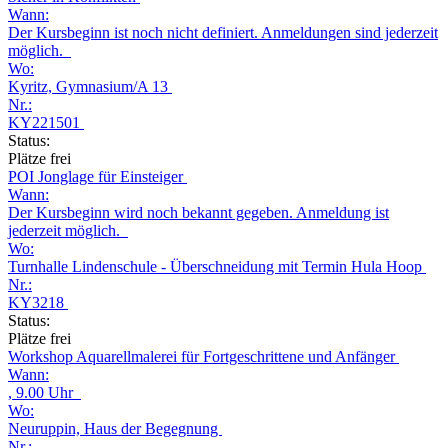
Wann:
Der Kursbeginn ist noch nicht definiert. Anmeldungen sind jederzeit
möglich.
Wo:
Kyritz, Gymnasium/A 13
Nr.:
KY221501
Status:
Plätze frei
POI Jonglage für Einsteiger
Wann:
Der Kursbeginn wird noch bekannt gegeben. Anmeldung ist
jederzeit möglich.
Wo:
Turnhalle Lindenschule - Überschneidung mit Termin Hula Hoop
Nr.:
KY3218
Status:
Plätze frei
Workshop Aquarellmalerei für Fortgeschrittene und Anfänger
Wann:
, 9.00 Uhr
Wo:
Neuruppin, Haus der Begegnung
Nr.: