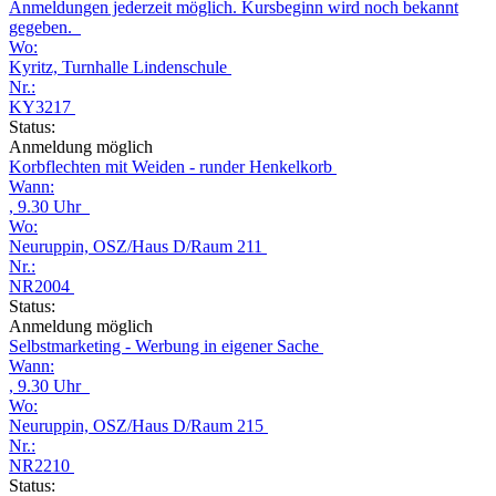
Anmeldungen jederzeit möglich. Kursbeginn wird noch bekannt
gegeben.
Wo:
Kyritz, Turnhalle Lindenschule
Nr.:
KY3217
Status:
Anmeldung möglich
Korbflechten mit Weiden - runder Henkelkorb
Wann:
, 9.30 Uhr
Wo:
Neuruppin, OSZ/Haus D/Raum 211
Nr.:
NR2004
Status:
Anmeldung möglich
Selbstmarketing - Werbung in eigener Sache
Wann:
, 9.30 Uhr
Wo:
Neuruppin, OSZ/Haus D/Raum 215
Nr.:
NR2210
Status: