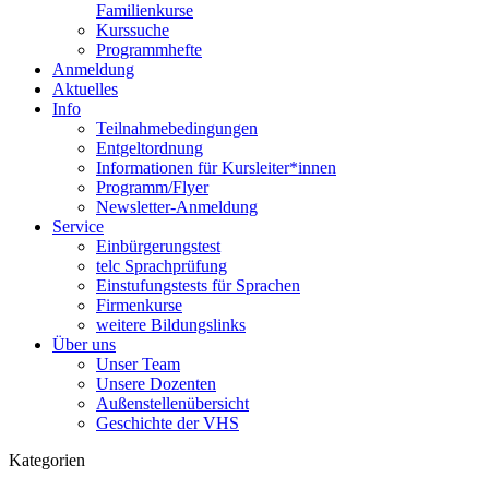
Familienkurse
Kurssuche
Programmhefte
Anmeldung
Aktuelles
Info
Teilnahmebedingungen
Entgeltordnung
Informationen für Kursleiter*innen
Programm/Flyer
Newsletter-Anmeldung
Service
Einbürgerungstest
telc Sprachprüfung
Einstufungstests für Sprachen
Firmenkurse
weitere Bildungslinks
Über uns
Unser Team
Unsere Dozenten
Außenstellenübersicht
Geschichte der VHS
Kategorien