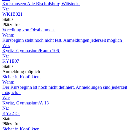
Kreismuseen Alte Bischofsburg Wittstock
Nr.:
WK1B021
Status:
Plätze frei
Veredlung von Obstbäumen
Wann:
Kursbeginn steht noch nicht fest, Anmeldungen jederzeit möglich
Wo:
Kyritz, Gymnasium/Raum 106
Nr.:
KY1E07
Status:
Anmeldung möglich
Sicher in Konflikten
Wann:
Der Kursbeginn ist noch nicht definiert. Anmeldungen sind jederzeit
möglich.
Wo:
Kyritz, Gymnasium/A 13
Nr.:
KY2215
Status:
Plätze frei
Sicher in Konflikten