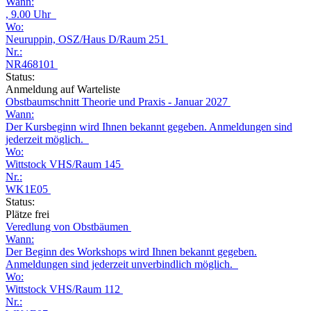
Wann:
, 9.00 Uhr
Wo:
Neuruppin, OSZ/Haus D/Raum 251
Nr.:
NR468101
Status:
Anmeldung auf Warteliste
Obstbaumschnitt Theorie und Praxis - Januar 2027
Wann:
Der Kursbeginn wird Ihnen bekannt gegeben. Anmeldungen sind
jederzeit möglich.
Wo:
Wittstock VHS/Raum 145
Nr.:
WK1E05
Status:
Plätze frei
Veredlung von Obstbäumen
Wann:
Der Beginn des Workshops wird Ihnen bekannt gegeben.
Anmeldungen sind jederzeit unverbindlich möglich.
Wo:
Wittstock VHS/Raum 112
Nr.: