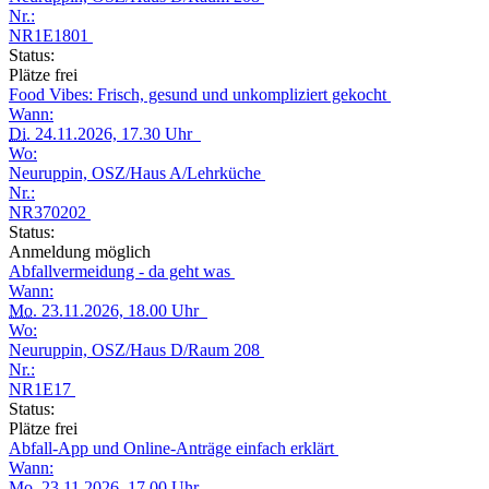
Nr.:
NR1E1801
Status:
Plätze frei
Food Vibes: Frisch, gesund und unkompliziert gekocht
Wann:
Di.
24.11.2026, 17.30 Uhr
Wo:
Neuruppin, OSZ/Haus A/Lehrküche
Nr.:
NR370202
Status:
Anmeldung möglich
Abfallvermeidung - da geht was
Wann:
Mo.
23.11.2026, 18.00 Uhr
Wo:
Neuruppin, OSZ/Haus D/Raum 208
Nr.:
NR1E17
Status:
Plätze frei
Abfall-App und Online-Anträge einfach erklärt
Wann:
Mo.
23.11.2026, 17.00 Uhr