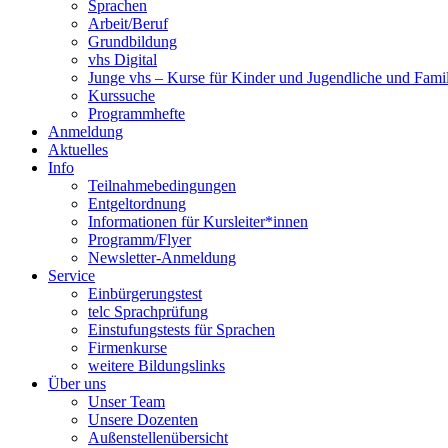
Sprachen
Arbeit/Beruf
Grundbildung
vhs Digital
Junge vhs – Kurse für Kinder und Jugendliche und Fami
Kurssuche
Programmhefte
Anmeldung
Aktuelles
Info
Teilnahmebedingungen
Entgeltordnung
Informationen für Kursleiter*innen
Programm/Flyer
Newsletter-Anmeldung
Service
Einbürgerungstest
telc Sprachprüfung
Einstufungstests für Sprachen
Firmenkurse
weitere Bildungslinks
Über uns
Unser Team
Unsere Dozenten
Außenstellenübersicht