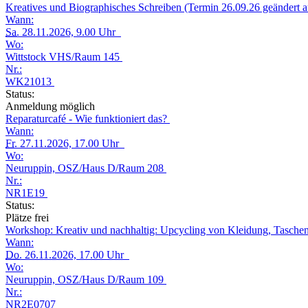
Kreatives und Biographisches Schreiben (Termin 26.09.26 geändert a
Wann:
Sa.
28.11.2026, 9.00 Uhr
Wo:
Wittstock VHS/Raum 145
Nr.:
WK21013
Status:
Anmeldung möglich
Reparaturcafé - Wie funktioniert das?
Wann:
Fr.
27.11.2026, 17.00 Uhr
Wo:
Neuruppin, OSZ/Haus D/Raum 208
Nr.:
NR1E19
Status:
Plätze frei
Workshop: Kreativ und nachhaltig: Upcycling von Kleidung, Tasche
Wann:
Do.
26.11.2026, 17.00 Uhr
Wo:
Neuruppin, OSZ/Haus D/Raum 109
Nr.:
NR2E0707