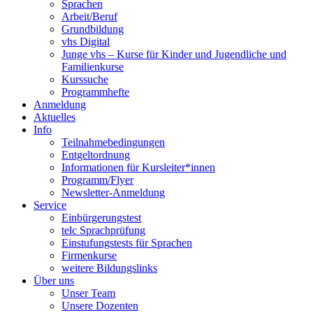
Sprachen
Arbeit/Beruf
Grundbildung
vhs Digital
Junge vhs – Kurse für Kinder und Jugendliche und
Familienkurse
Kurssuche
Programmhefte
Anmeldung
Aktuelles
Info
Teilnahmebedingungen
Entgeltordnung
Informationen für Kursleiter*innen
Programm/Flyer
Newsletter-Anmeldung
Service
Einbürgerungstest
telc Sprachprüfung
Einstufungstests für Sprachen
Firmenkurse
weitere Bildungslinks
Über uns
Unser Team
Unsere Dozenten