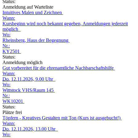
Status:
Anmeldung auf Warteliste
Intuitives Malen und Zeichnen
Wann:
Kursbeginn wird noch bekannt gegeben, Anmeldungen jederzeit
möglich
Wo:
Rheinsberg, Haus der Begegnung
Nr.:
KY2501
Status:
Anmeldung möglich
Gut vorbereitet für die ehrenamtliche Nachbarschaftshilfe
Wann:
Do.
12.11.2026, 9.00 Uhr
Wo:
Wittstock VHS/Raum 145
Nr.:
WK10201
Status:
Plätze frei
Töpfern - Kreatives Gestalten mit Ton (Kurs ist ausgebucht!)
Wann:
Do.
12.11.2026, 13.00 Uhr
Wo: