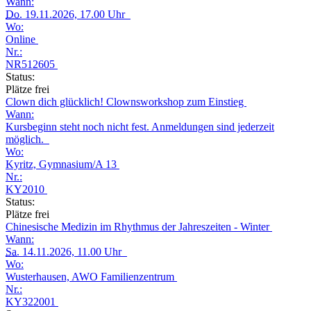
Wann:
Do.
19.11.2026, 17.00 Uhr
Wo:
Online
Nr.:
NR512605
Status:
Plätze frei
Clown dich glücklich! Clownsworkshop zum Einstieg
Wann:
Kursbeginn steht noch nicht fest. Anmeldungen sind jederzeit
möglich.
Wo:
Kyritz, Gymnasium/A 13
Nr.:
KY2010
Status:
Plätze frei
Chinesische Medizin im Rhythmus der Jahreszeiten - Winter
Wann:
Sa.
14.11.2026, 11.00 Uhr
Wo:
Wusterhausen, AWO Familienzentrum
Nr.:
KY322001