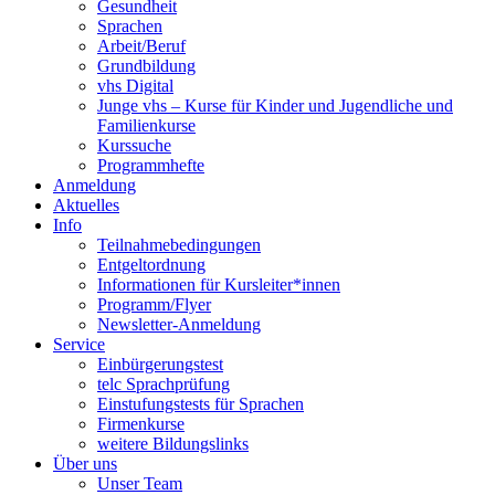
Gesundheit
Sprachen
Arbeit/Beruf
Grundbildung
vhs Digital
Junge vhs – Kurse für Kinder und Jugendliche und
Familienkurse
Kurssuche
Programmhefte
Anmeldung
Aktuelles
Info
Teilnahmebedingungen
Entgeltordnung
Informationen für Kursleiter*innen
Programm/Flyer
Newsletter-Anmeldung
Service
Einbürgerungstest
telc Sprachprüfung
Einstufungstests für Sprachen
Firmenkurse
weitere Bildungslinks
Über uns
Unser Team