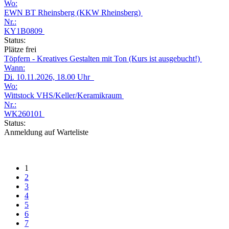
Wo:
EWN BT Rheinsberg (KKW Rheinsberg)
Nr.:
KY1B0809
Status:
Plätze frei
Töpfern - Kreatives Gestalten mit Ton (Kurs ist ausgebucht!)
Wann:
Di.
10.11.2026, 18.00 Uhr
Wo:
Wittstock VHS/Keller/Keramikraum
Nr.:
WK260101
Status:
Anmeldung auf Warteliste
1
2
3
4
5
6
7