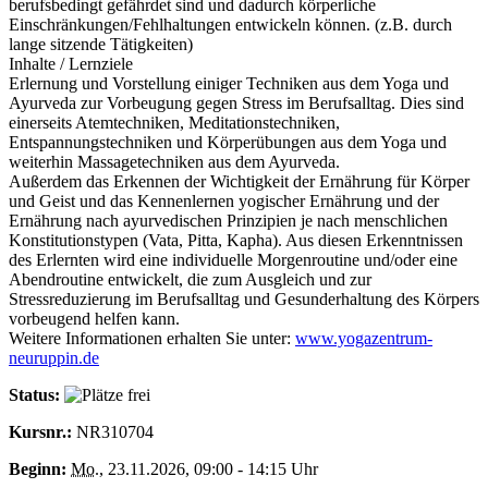
berufsbedingt gefährdet sind und dadurch körperliche
Einschränkungen/Fehlhaltungen entwickeln können. (z.B. durch
lange sitzende Tätigkeiten)
Inhalte / Lernziele
Erlernung und Vorstellung einiger Techniken aus dem Yoga und
Ayurveda zur Vorbeugung gegen Stress im Berufsalltag. Dies sind
einerseits Atemtechniken, Meditationstechniken,
Entspannungstechniken und Körperübungen aus dem Yoga und
weiterhin Massagetechniken aus dem Ayurveda.
Außerdem das Erkennen der Wichtigkeit der Ernährung für Körper
und Geist und das Kennenlernen yogischer Ernährung und der
Ernährung nach ayurvedischen Prinzipien je nach menschlichen
Konstitutionstypen (Vata, Pitta, Kapha). Aus diesen Erkenntnissen
des Erlernten wird eine individuelle Morgenroutine und/oder eine
Abendroutine entwickelt, die zum Ausgleich und zur
Stressreduzierung im Berufsalltag und Gesunderhaltung des Körpers
vorbeugend helfen kann.
Weitere Informationen erhalten Sie unter:
www.yogazentrum-
neuruppin.de
Status:
Kursnr.:
NR310704
Beginn:
Mo.
, 23.11.2026, 09:00 - 14:15 Uhr