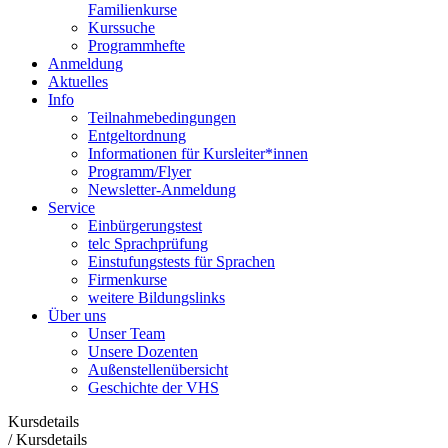
Familienkurse
Kurssuche
Programmhefte
Anmeldung
Aktuelles
Info
Teilnahmebedingungen
Entgeltordnung
Informationen für Kursleiter*innen
Programm/Flyer
Newsletter-Anmeldung
Service
Einbürgerungstest
telc Sprachprüfung
Einstufungstests für Sprachen
Firmenkurse
weitere Bildungslinks
Über uns
Unser Team
Unsere Dozenten
Außenstellenübersicht
Geschichte der VHS
Kursdetails
/
Kursdetails