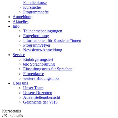
Familienkurse
Kurssuche
Programmhefte
Anmeldung
Aktuelles
Info
Teilnahmebedingungen
Entgeltordnung
Informationen für Kursleiter*innen
Programm/Flyer
Newsletter-Anmeldung
Service
Einbürgerungstest
telc Sprachprüfung
Einstufungstests für Sprachen
Firmenkurse
weitere Bildungslinks
Über uns
Unser Team
Unsere Dozenten
Außenstellenübersicht
Geschichte der VHS
Kursdetails
/
Kursdetails