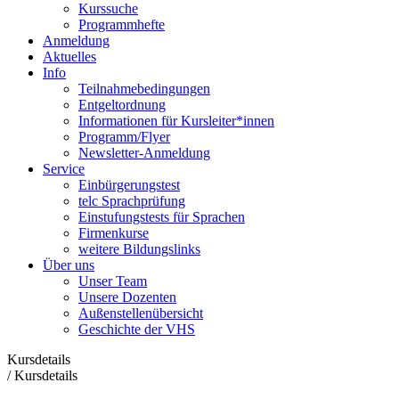
Kurssuche
Programmhefte
Anmeldung
Aktuelles
Info
Teilnahmebedingungen
Entgeltordnung
Informationen für Kursleiter*innen
Programm/Flyer
Newsletter-Anmeldung
Service
Einbürgerungstest
telc Sprachprüfung
Einstufungstests für Sprachen
Firmenkurse
weitere Bildungslinks
Über uns
Unser Team
Unsere Dozenten
Außenstellenübersicht
Geschichte der VHS
Kursdetails
/
Kursdetails