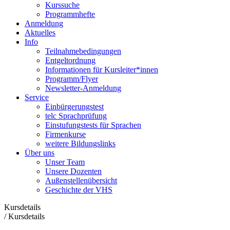
Kurssuche
Programmhefte
Anmeldung
Aktuelles
Info
Teilnahmebedingungen
Entgeltordnung
Informationen für Kursleiter*innen
Programm/Flyer
Newsletter-Anmeldung
Service
Einbürgerungstest
telc Sprachprüfung
Einstufungstests für Sprachen
Firmenkurse
weitere Bildungslinks
Über uns
Unser Team
Unsere Dozenten
Außenstellenübersicht
Geschichte der VHS
Kursdetails
/
Kursdetails