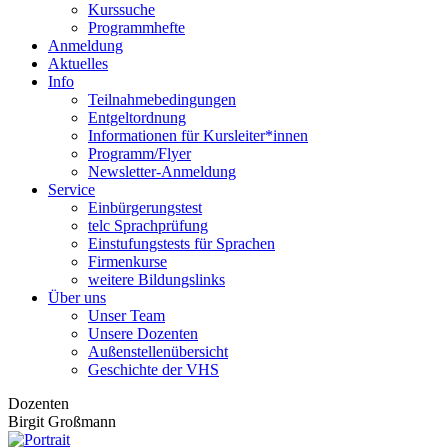
Kurssuche
Programmhefte
Anmeldung
Aktuelles
Info
Teilnahmebedingungen
Entgeltordnung
Informationen für Kursleiter*innen
Programm/Flyer
Newsletter-Anmeldung
Service
Einbürgerungstest
telc Sprachprüfung
Einstufungstests für Sprachen
Firmenkurse
weitere Bildungslinks
Über uns
Unser Team
Unsere Dozenten
Außenstellenübersicht
Geschichte der VHS
Dozenten
Birgit Großmann