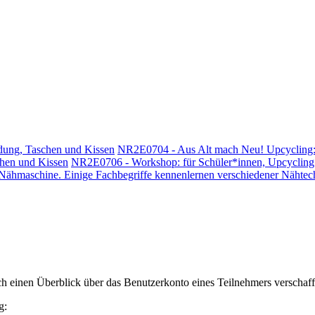
dung, Taschen und Kissen
NR2E0704 - Aus Alt mach Neu! Upcycling: 
chen und Kissen
NR2E0706 - Workshop: für Schüler*innen, Upcycling v
ähmaschine. Einige Fachbegriffe kennenlernen verschiedener Nähtec
h einen Überblick über das Benutzerkonto eines Teilnehmers verschaff
g: