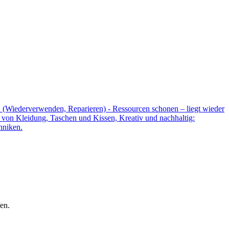
(Wiederverwenden, Reparieren) - Ressourcen schonen – liegt wieder
on Kleidung, Taschen und Kissen, Kreativ und nachhaltig:
hniken.
en.