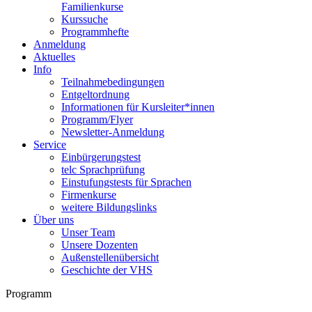
Familienkurse
Kurssuche
Programmhefte
Anmeldung
Aktuelles
Info
Teilnahmebedingungen
Entgeltordnung
Informationen für Kursleiter*innen
Programm/Flyer
Newsletter-Anmeldung
Service
Einbürgerungstest
telc Sprachprüfung
Einstufungstests für Sprachen
Firmenkurse
weitere Bildungslinks
Über uns
Unser Team
Unsere Dozenten
Außenstellenübersicht
Geschichte der VHS
Programm