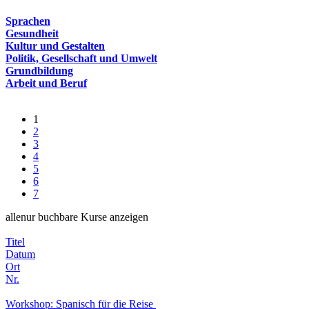
Sprachen
Gesundheit
Kultur und Gestalten
Politik, Gesellschaft und Umwelt
Grundbildung
Arbeit und Beruf
1
2
3
4
5
6
7
alle
nur buchbare
Kurse anzeigen
Titel
Datum
Ort
Nr.
Workshop: Spanisch für die Reise