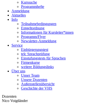
Kurssuche
Programmhefte
Anmeldung
Aktuelles
Info
Teilnahmebedingungen
Entgeltordnung
Informationen für Kursleiter*innen
Programm/Flyer
Newsletter-Anmeldung
Service
Einbürgerungstest
telc Sprachprüfung
Einstufungstests für Sprachen
Firmenkurse
weitere Bildungslinks
Über uns
Unser Team
Unsere Dozenten
Außenstellenübersicht
Geschichte der VHS
Dozenten
Nico Voigtländer